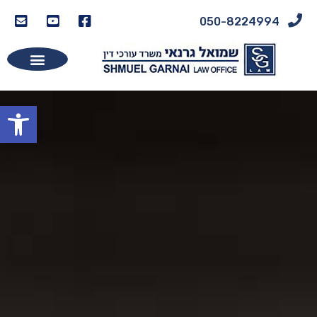
050-8224994
פתח