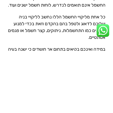
החשמל אינם תואמים לנדרש, לוחות חשמל ישנים ועוד.
כל אחת מליקויי החשמל הללו נחשב לליקויי בניה
ועליכם לדאוג ולטפל בהם בהקדם וזאת בכדי למנוע
סיכונים כמו התחשמלות, ניתוקים, קצר חשמל או פגמים
אסתטיים.
במידה ואינכם בקיאים בתחום אך חושדים כי ישנה בעיה
במערכת החשמל בדירתכם או ביתכם, רצוי שתזמינו
בדיקה של איש מקצוע שיבהיר לכם באופן מדויק מהן
הבעיות והליקויים ומה יש לבצע כדי לפתור אותן.
דעו את זכויותיכם – ליקויי בניה
בדירה מקבלן
הגשת תביעה על ליקוי בניה במערכת החשמל בדירה
מקבלן נחוצה כאשר הקבלן אינו מוכן לקחת אחריות על