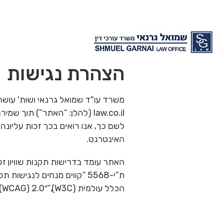
הצהרת נגישות
law.co.il (להלן: “האתר”) תו
לשם כך, אנו רואים בכך זכות עליונ
האינטרנט.
הכלל עולמית (W3C),”Web Content Accessibility Guidelines (WCAG) 2.0″, בשינויים ובתוספות לאומיים.