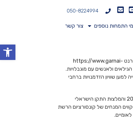
050-8224994
י התמחות נוספים
צור קשר
פתח
משרד עו"ד שמואל גרנאי ושות' עושה את מירב המאמצים כדי לאפשר ללקוחותיו לגלוש באתר האינטרנט https://www.garnai-
ל הגילאים ולאנשים עם מוגבלויות.
למען שוויון הזדמנויות ברחבי
האתר עומד בדרישות תקנות שוויון זכויות לאנשים עם מוגבלות (התאמת נגישות לשירות), תשע”ג-2013 והמלצות התקן הישראלי
 רמת נגישות AA), המהווה תרגום למסמך הקווים המנחים של קונסורציום הרשת