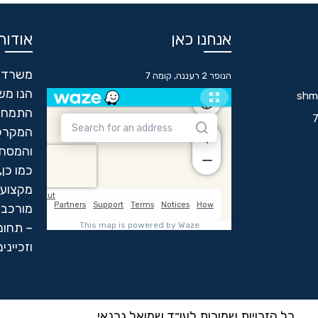
אנחנו כאן
אודותי
משרד ע
הנופר 2 רעננה, קומה 7
הנו מש
shmu
התמחות
המקרקע
והמסחר
כמו כן
מקצועי
מורכבת
– תחום 
וזכיינים
כל הזכויות שמורות לעו״ד שמואל גרנאי