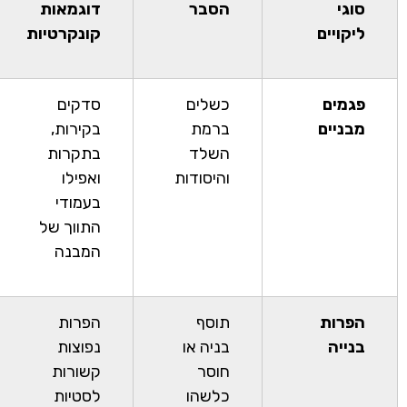
סוגי
הסבר
דוגמאות
ליקויים
קונקרטיות
פגמים
כשלים
סדקים
מבניים
ברמת
בקירות,
השלד
בתקרות
והיסודות
ואפילו
בעמודי
התווך של
המבנה
הפרות
תוסף
הפרות
בנייה
בניה או
נפוצות
חוסר
קשורות
כלשהו
לסטיות