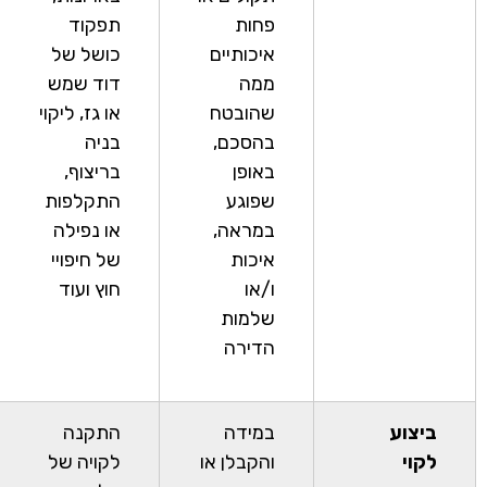
פחות
תפקוד
איכותיים
כושל של
ממה
דוד שמש
שהובטח
או גז, ליקוי
בהסכם,
בניה
באופן
בריצוף,
שפוגע
התקלפות
במראה,
או נפילה
איכות
של חיפויי
ו/או
חוץ ועוד
שלמות
הדירה
ביצוע
במידה
התקנה
לקוי
והקבלן או
לקויה של