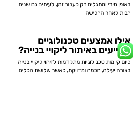
באופן מידי ומתגלים רק כעבור זמן, לעיתים גם שנים
רבות לאחר הרכישה.
אילו אמצעים טכנולוגיים
מסייעים באיתור ליקויי בנייה?
כיום קיימות טכנולוגיות מתקדמות לזיהוי ליקויי בנייה
בצורה יעילה, חכמה ומדויקת, כאשר שלושת הכלים
המרכזיים הם רחפנים, מערכות בינה מלאכותית
ואפליקציות ייעודיות.
הטכנולוגיות הללו מאפשרות איסוף ראיות מסודר
ותיעוד מהימן, מה שיכול לשמש כבסיס לגיבוש תיק
משפטי איתן.
טכנולוגיית איתור
פירוט